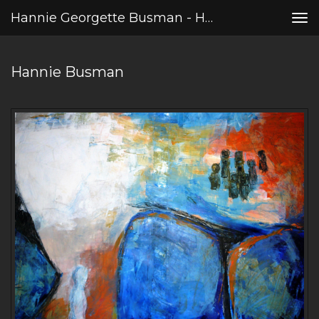
Hannie Georgette Busman - Hannie Busman
Tog
nav
Hannie Busman